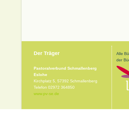
Der Träger
Alle B
der Bü
Pastoralverbund Schmallenberg
Eslohe
Kirchplatz 5, 57392 Schmallenberg
Telefon 02972 364850
www.pv-se.de
© 2009 - 2026,
Werner Stock