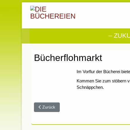
– ZUK
Bücherflohmarkt
Im Vorflur der Bücherei bie
Kommen Sie zum stöbern vorb
Schnäppchen.
Vorheriger Beitrag: Medienrückgabebox
Zurück